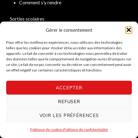
Comment s’y rendre
Sorties scolaires
Gérer le consentement
Médiations culturelles
Pour offrir les meilleures expériences, nous utilisons des technologies
Résidences d’artistes
telles que les cookies pour stocker et/ou accéder aux informations des
appareils. Le fait de consentir à ces technologies nous permettra de traiter
Location de salle
des données telles que le comportement de navigation ou les ID uniques sur
ce site. Le fait de ne pas consentir ou de retirer son consentement peut avoir
un effet négatif sur certaines caractéristiques et fonctions.
9155, rue Saint-Hubert, Montréal (Québec) H2M 1Y8
ACCEPTER
Suivez-nous
REFUSER
VOIR LES PRÉFÉRENCES
© 2025 Tous droits réservés | Conception par
Basta
communication
|
Politique de confidentialité
Politique de cookies
Politique de confidentialité